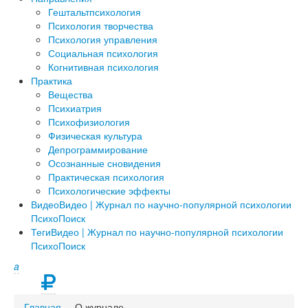
Гештальтпсихология
Психология творчества
Психология управления
Социальная психология
Когнитивная психология
Практика
Вещества
Психиатрия
Психофизиология
Физическая культура
Депрограммирование
Осознанные сновидения
Практическая психология
Психологические эффекты
Видео
Видео | Журнал по научно-популярной психологии
ПсихоПоиск
Теги
Видео | Журнал по научно-популярной психологии
ПсихоПоиск
a
Главная
О журнале