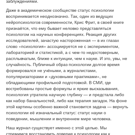
заблуждениями.
Даже в академическом сообществе статус психологии
воспринимается неоднозначно. Так, один из ведущих
нейропсихологов современности, Крис Фрит, в своей книге
признаётся, что ему бывает неловко представляться
психологом на научных конференциях. Реакция других
исследователей, зачастую настороженная — в их глазах
слово «психология» ассоциируется не с экспериментом,
лабораторией и статистикой, а с чем-то недостоверным,
расплывчатым, ближе к интуиции, чем к науке. И это, увы, не
случайность. Публичный образ психологии долгое время
формировался не учёными, а журналистами,
популяризаторами и «духовными практиками», не
обладающими профильной подготовкой. В СМИ, где
востребованы простые формулы и яркие высказывания,
психология утратила научную глубину — и предстала либо
как набор банальностей, либо как терапия загадок. На фоне
этой картины особенно важной становится задача — вернуть
психологии её изначальный статус: статус науки о
поведении, мышлении и внутреннем мире человека.
Наш журнал существует именно с этой целью. Мы
стремимся восстановить доверие к психологии как к