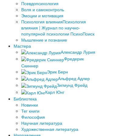
Псевдопсихология
Воля и самоконтроль
Эмоции и мотивация
Психология влияния
Психология
влияния | Журнал по научно-
популярной психологии ПсихоПоиск
Мышление и познание
Мастера
Александр Лурия
Фредерик
Скиннер
Эрик Берн
Альфред Адлер
Зигмунд Фрейд
Карл Юнг
Библиотека
Новинки
Тег книги
Философия
Научная литература
Художественная литература
Направления