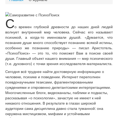
С
о времен глубокой древности до наших дней людей
волнует внутренний мир человека. Сейчас его называют
психикой, а когда-то именовали душой. «Думается, что
познание души много способствует познанию всякой истины,
особенно же познанию природы» — писал Аристотель.
«ПсихоПоиск» — это то, что поможет Вам в поиске своей
души. Главный объект нашего внимания — мир психического
(т.е. духовного) с точки зрения исследователя-материалиста.
Сегодня всё труднее найти достоверную информацию о
человеке, психике и поведении. Интернет переполнен
псевдонаучными тезисами, фрагментированными
суждениями и откровенно дилетантскими интерпретациями.
Многочисленные блоги, видеоканалы, паблики и подкасты,
рассказывая «о психологии», зачастую не имеют к ней
никакого отношения. В результате в глазах широкой
аудитории сама дисциплина давно стала туманной: она
окружена мистицизмом, мифами и устойчивыми