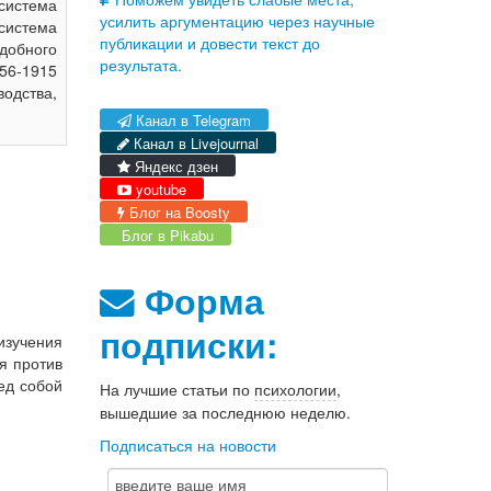
система
усилить аргументацию через научные
система
публикации и довести текст до
одобного
результата.
56-1915
одства,
Канал в Telegram
Канал в Livejournal
Яндекс дзен
youtube
Блог на Boosty
Блог в Pikabu
Форма
подписки:
изучения
я против
ед собой
На лучшие статьи по
психологии
,
вышедшие за последнюю неделю.
Подписаться на новости