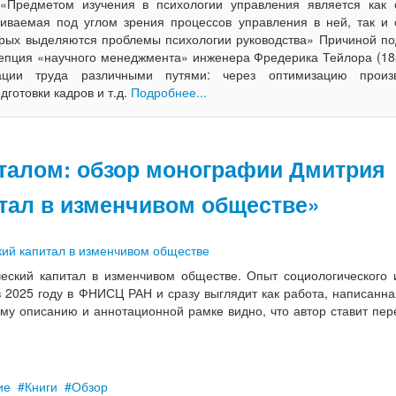
 «Предметом изучения в психологии управления является как 
риваемая под углом зрения процессов управления в ней, так и 
торых выделяются проблемы психологии руководства» Причиной п
цепция «научного менеджмента» инженера Фредерика Тейлора (18
ации труда различными путями: через оптимизацию произв
дготовки кадров и т.д.
Подробнее...
талом: обзор монографии Дмитрия
тал в изменчивом обществе»
ский капитал в изменчивом обществе. Опыт социологического 
 2025 году в ФНИСЦ РАН и сразу выглядит как работа, написанна
му описанию и аннотационной рамке видно, что автор ставит пер
ие
Книги
Обзор