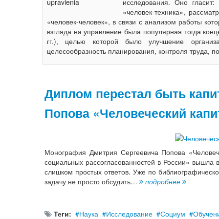
исследования. Оно гласит:
«человек-техника», рассмат
«человек-человек», в связи с анализом работы ко
взгляда на управление была популярная тогда кон
гг.), целью которой было улучшение организ
целесообразность планирования, контроля труда, по
Диплом перестал быть капи
Попова «Человеческий капи
Монография Дмитрия Сергеевича Попова «Человече
социальных рассогласованностей в России» вышла в
слишком простых ответов. Уже по библиографическо
задачу не просто обсудить…
подробнее
Теги:
Наука
Исследование
Социум
Обучен