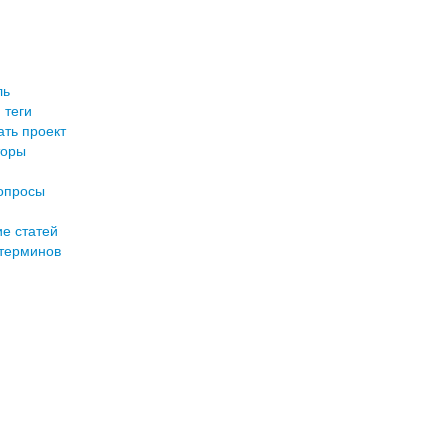
ль
 теги
ть проект
торы
опросы
е статей
терминов