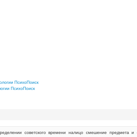
хологии ПсихоПоиск
логии ПсихоПоиск
ределении советского времени налицо смешение предмета и 