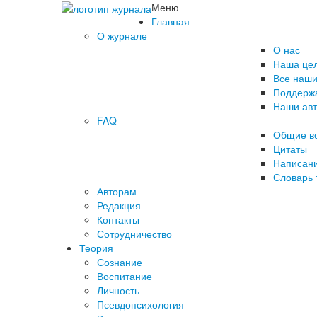
Меню
Главная
О журнале
О нас
Наша це
Все наши
Поддержа
Наши ав
FAQ
Общие в
Цитаты
Написани
Словарь 
Авторам
Редакция
­Контакты
Сотрудничество
Теория
Сознание
Воспитание
Личность
Псевдопсихология