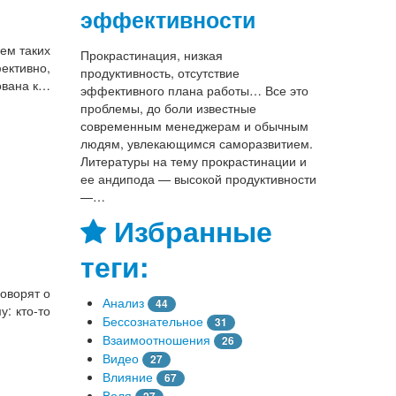
эффективности
ием таких
Прокрастинация, низкая
ективно,
продуктивность, отсутствие
ована к…
эффективного плана работы… Все это
проблемы, до боли известные
современным менеджерам и обычным
людям, увлекающимся саморазвитием.
Литературы на тему прокрастинации и
ее андипода — высокой продуктивности
—…
Избранные
теги:
говорят о
Анализ
44
: кто-то
Бессознательное
31
Взаимоотношения
26
Видео
27
Влияние
67
Воля