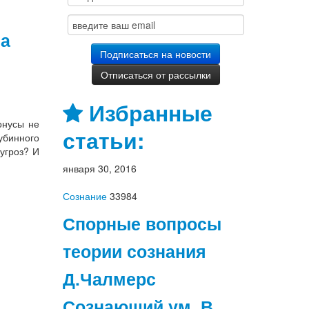
на
Избранные
онусы не
статьи:
убинного
угроз? И
января 30, 2016
Сознание
33984
Спорные вопросы
теории сознания
Д.Чалмерс
Сознающий ум. В