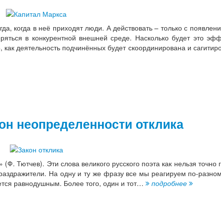
да, когда в неё приходят люди. А действовать – только с появлен
ряться в конкурентной внешней среде. Насколько будет это эфф
о, как деятельность подчинённых будет скоординирована и сагитир
кон неопределенности отклика
 (Ф. Тютчев). Эти слова великого русского поэта как нельзя точно 
аздражители. На одну и ту же фразу все мы реагируем по-разному
анется равнодушным. Более того, один и тот…
подробнее