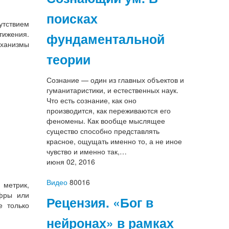
поисках
утствием
тижения.
фундаментальной
еханизмы
теории
Сознание — один из главных объектов и
гуманитаристики, и естественных наук.
Что есть сознание, как оно
производится, как переживаются его
феномены. Как вообще мыслящее
существо способно представлять
красное, ощущать именно то, а не иное
чувство и именно так,…
июня 02, 2016
Видео
80016
 метрик,
ифры или
Рецензия. «Бог в
е только
нейронах» в рамках