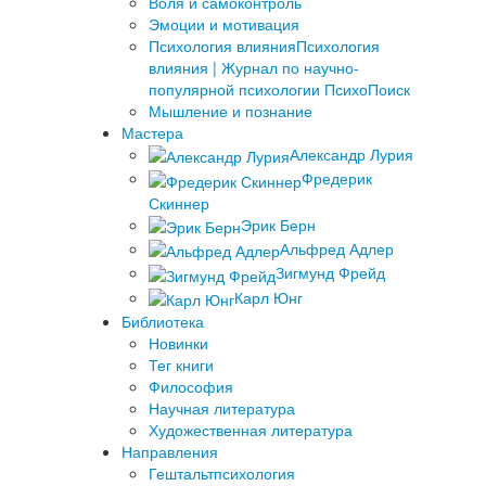
Воля и самоконтроль
Эмоции и мотивация
Психология влияния
Психология
влияния | Журнал по научно-
популярной психологии ПсихоПоиск
Мышление и познание
Мастера
Александр Лурия
Фредерик
Скиннер
Эрик Берн
Альфред Адлер
Зигмунд Фрейд
Карл Юнг
Библиотека
Новинки
Тег книги
Философия
Научная литература
Художественная литература
Направления
Гештальтпсихология