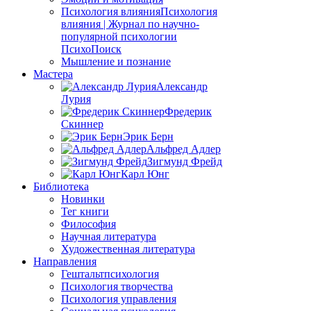
Психология влияния
Психология
влияния | Журнал по научно-
популярной психологии
ПсихоПоиск
Мышление и познание
Мастера
Александр
Лурия
Фредерик
Скиннер
Эрик Берн
Альфред Адлер
Зигмунд Фрейд
Карл Юнг
Библиотека
Новинки
Тег книги
Философия
Научная литература
Художественная литература
Направления
Гештальтпсихология
Психология творчества
Психология управления