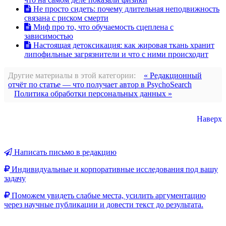
Не просто сидеть: почему длительная неподвижность
связана с риском смерти
Миф про то, что обучаемость сцеплена с
зависимостью
Настоящая детоксикация: как жировая ткань хранит
липофильные загрязнители и что с ними происходит
Другие материалы в этой категории:
« Редакционный
отчёт по статье — что получает автор в PsychoSearch
Политика обработки персональных данных »
Наверх
Написать письмо в редакцию
Индивидуальные и корпоративные исследования под вашу
задачу
Поможем увидеть слабые места, усилить аргументацию
через научные публикации и довести текст до результата.