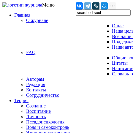
Меню
Главная
О журнале
О нас
Наша цел
Все наши 
Поддержат
Наши авт
FAQ
Общие во
Цитаты
Написание
Словарь 
Авторам
Редакция
­Контакты
Сотрудничество
Теория
Сознание
Воспитание
Личность
Псевдопсихология
Воля и самоконтроль
Эмоции и мотивация