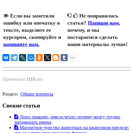
Если вы заметили
Не понравилась
ошибку или опечатку в
статья?
Напиши нам
,
тексте, выделите ее
почему, и мы
курсором, скопируйте и
постараемся сделать
напишите нам.
наши материалы лучше!
Прочитано
1110
раз
Раздел:
Общие вопросы
Свежие статьи
Лицо знакомо, имя исчезло: почему мозгу трудно
запоминать имена
Магнитное чувство животных на квантовом пределе:
что на самом деле показали физики