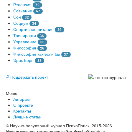
Рецензия
72
Сознание
67
Сон
32
Социум
34
Спортивное питание
39
Тренировки
36
Управление
33
Философия
26
Философия как если бы
37
Эрик Берн
33
© Free
Поддержать проект
Меню
Авторам
О проекте
Контакты
Лучшие статьи
© Научно-популярный журнал ПсихоПоиск, 2015-2026.
Использование материалов сайта PsychoSearch.ru