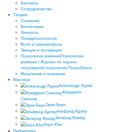
­Контакты
Сотрудничество
Теория
Сознание
Воспитание
Личность
Псевдопсихология
Воля и самоконтроль
Эмоции и мотивация
Психология влияния
Психология
влияния | Журнал по научно-
популярной психологии ПсихоПоиск
Мышление и познание
Мастера
Александр Лурия
Фредерик
Скиннер
Эрик Берн
Альфред Адлер
Зигмунд Фрейд
Карл Юнг
Библиотека