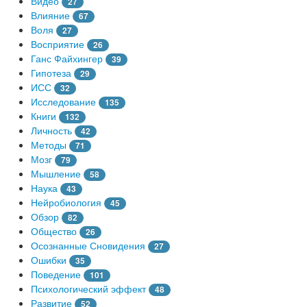
Видео
27
Влияние
67
Воля
27
Восприятие
26
Ганс Файхингер
39
Гипотеза
29
ИСС
32
Исследование
135
Книги
132
Личность
42
Методы
71
Мозг
79
Мышление
58
Наука
43
Нейробиология
45
Обзор
82
Общество
26
Осознанные Сновидения
27
Ошибки
35
Поведение
101
Психологический эффект
48
Развитие
52