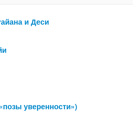
айана и Деси
йи
 «позы уверенности»)