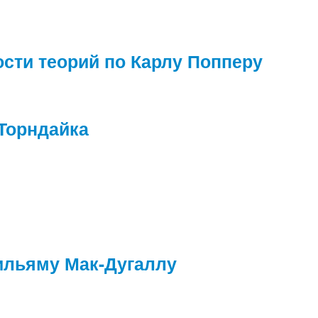
ти теорий по Карлу Попперу
Торндайка
Уильяму Мак-Дугаллу