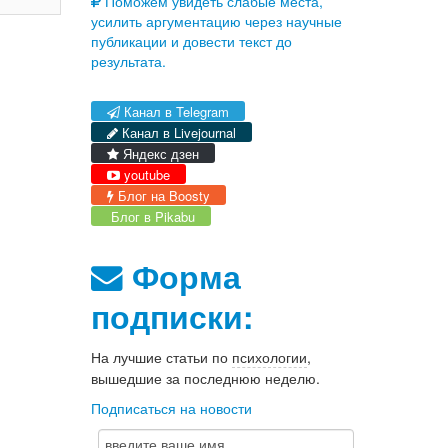
Поможем увидеть слабые места,
усилить аргументацию через научные
публикации и довести текст до
результата.
Канал в Telegram
Канал в Livejournal
Яндекс дзен
youtube
Блог на Boosty
Блог в Pikabu
Форма
подписки:
На лучшие статьи по
психологии
,
вышедшие за последнюю неделю.
Подписаться на новости