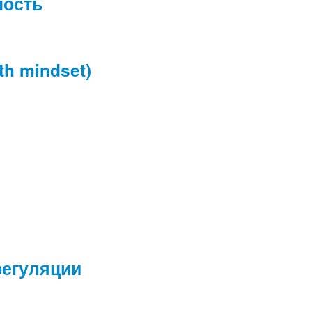
ность
th mindset)
регуляции