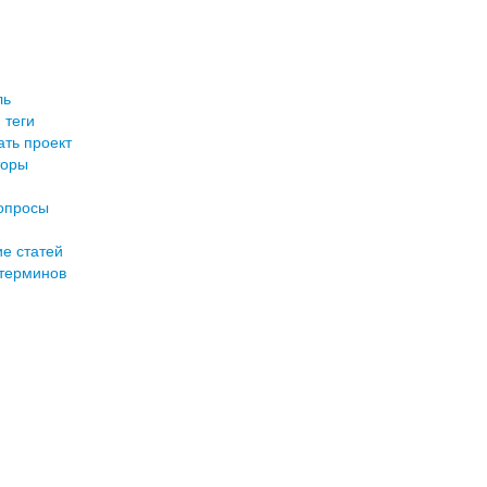
ль
 теги
ть проект
торы
опросы
е статей
терминов