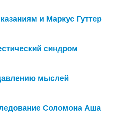
казаниям и Маркус Гуттер
естический синдром
одавлению мыслей
ледование Соломона Аша