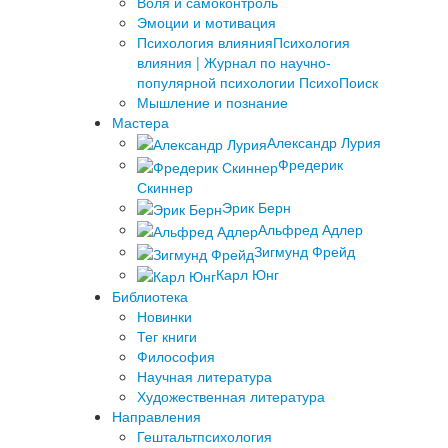
Воля и самоконтроль
Эмоции и мотивация
Психология влияния
Психология
влияния | Журнал по научно-
популярной психологии ПсихоПоиск
Мышление и познание
Мастера
Александр Лурия
Фредерик
Скиннер
Эрик Берн
Альфред Адлер
Зигмунд Фрейд
Карл Юнг
Библиотека
Новинки
Тег книги
Философия
Научная литература
Художественная литература
Направления
Гештальтпсихология