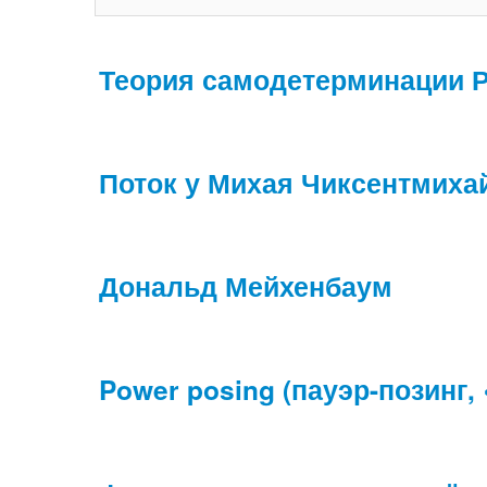
Теория самодетерминации Р
Поток у Михая Чиксентмиха
Дональд Мейхенбаум
Power posing (пауэр-позинг,