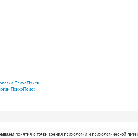
хологии ПсихоПоиск
логии ПсихоПоиск
ываем понятия с точки зрения психологии и психологической лите