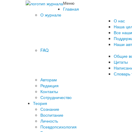
Меню
Главная
О журнале
О нас
Наша це
Все наши
Поддержа
Наши ав
FAQ
Общие в
Цитаты
Написани
Словарь 
Авторам
Редакция
­Контакты
Сотрудничество
Теория
Сознание
Воспитание
Личность
Псевдопсихология