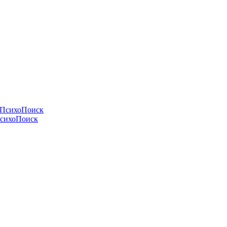
и ПсихоПоиск
ПсихоПоиск