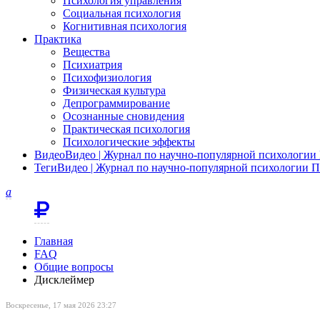
Психология управления
Социальная психология
Когнитивная психология
Практика
Вещества
Психиатрия
Психофизиология
Физическая культура
Депрограммирование
Осознанные сновидения
Практическая психология
Психологические эффекты
Видео
Видео | Журнал по научно-популярной психологи
Теги
Видео | Журнал по научно-популярной психологии 
a
Главная
FAQ
Общие вопросы
Дисклеймер
Воскресенье, 17 мая 2026 23:27