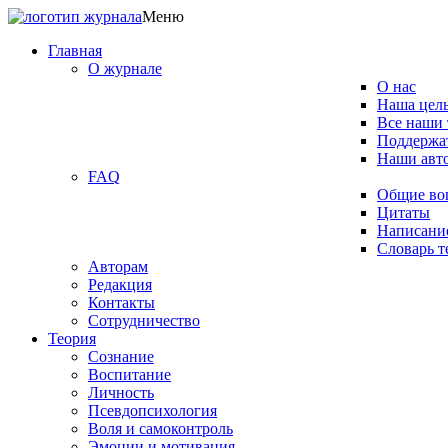
Меню
Главная
О журнале
О нас
Наша цел
Все наши 
Поддержат
Наши авт
FAQ
Общие во
Цитаты
Написание
Словарь 
Авторам
Редакция
­Контакты
Сотрудничество
Теория
Сознание
Воспитание
Личность
Псевдопсихология
Воля и самоконтроль
Эмоции и мотивация