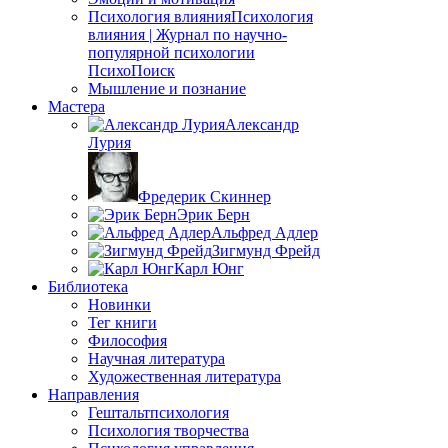
Психология влияния
Психология
влияния | Журнал по научно-
популярной психологии
ПсихоПоиск
Мышление и познание
Мастера
Александр
Лурия
Фредерик Скиннер
Эрик Берн
Альфред Адлер
Зигмунд Фрейд
Карл Юнг
Библиотека
Новинки
Тег книги
Философия
Научная литература
Художественная литература
Направления
Гештальтпсихология
Психология творчества