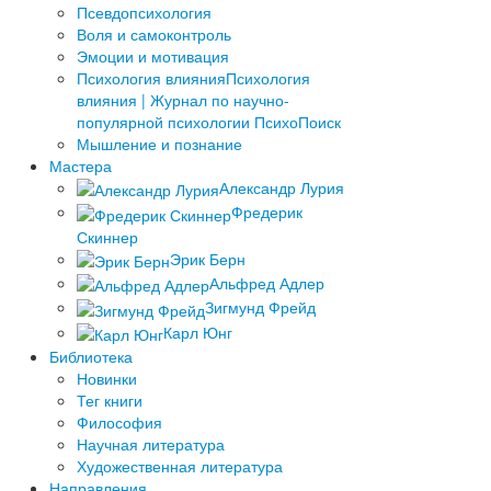
Псевдопсихология
Воля и самоконтроль
Эмоции и мотивация
Психология влияния
Психология
влияния | Журнал по научно-
популярной психологии ПсихоПоиск
Мышление и познание
Мастера
Александр Лурия
Фредерик
Скиннер
Эрик Берн
Альфред Адлер
Зигмунд Фрейд
Карл Юнг
Библиотека
Новинки
Тег книги
Философия
Научная литература
Художественная литература
Направления