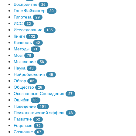
Восприятие
26
Ганс Файхингер
39
Гипотеза
29
ИСС
32
Исследование
135
Книги
132
Личность
42
Методы
71
Мозг
79
Мышление
58
Наука
43
Нейробиология
45
Обзор
82
Общество
26
Осознанные Сновидения
27
Ошибки
35
Поведение
101
Психологический эффект
48
Развитие
52
Рецензия
72
Сознание
67