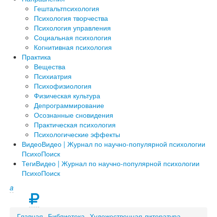
Гештальтпсихология
Психология творчества
Психология управления
Социальная психология
Когнитивная психология
Практика
Вещества
Психиатрия
Психофизиология
Физическая культура
Депрограммирование
Осознанные сновидения
Практическая психология
Психологические эффекты
Видео
Видео | Журнал по научно-популярной психологии
ПсихоПоиск
Теги
Видео | Журнал по научно-популярной психологии
ПсихоПоиск
a
Главная
Библиотека
Художественная литература