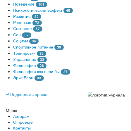
Поведение
101
Психологический эффект
48
Развитие
52
Рецензия
72
Сознание
67
Сон
32
Социум
34
Спортивное питание
39
Тренировки
36
Управление
33
Философия
26
Философия как если бы
37
Эрик Берн
33
© Free
Поддержать проект
Меню
Авторам
О проекте
Контакты