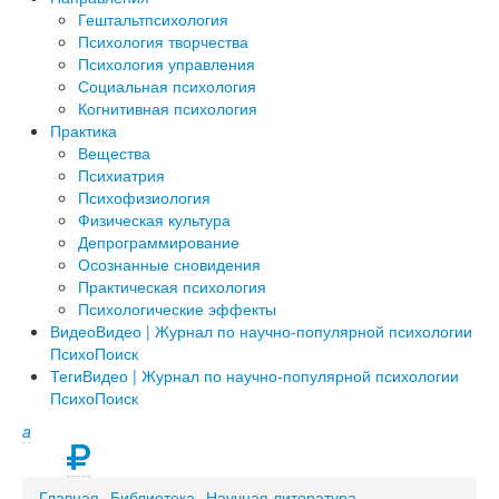
Гештальтпсихология
Психология творчества
Психология управления
Социальная психология
Когнитивная психология
Практика
Вещества
Психиатрия
Психофизиология
Физическая культура
Депрограммирование
Осознанные сновидения
Практическая психология
Психологические эффекты
Видео
Видео | Журнал по научно-популярной психологии
ПсихоПоиск
Теги
Видео | Журнал по научно-популярной психологии
ПсихоПоиск
a
Главная
Библиотека
Научная литература