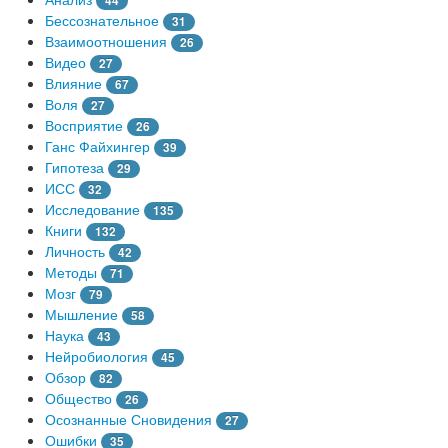
44
Бессознательное
31
Взаимоотношения
26
Видео
27
Влияние
67
Воля
27
Восприятие
26
Ганс Файхингер
39
Гипотеза
29
ИСС
32
Исследование
135
Книги
132
Личность
42
Методы
71
Мозг
79
Мышление
58
Наука
43
Нейробиология
45
Обзор
82
Общество
26
Осознанные Сновидения
27
Ошибки
35