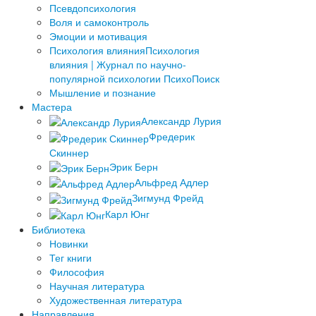
Псевдопсихология
Воля и самоконтроль
Эмоции и мотивация
Психология влияния
Психология
влияния | Журнал по научно-
популярной психологии ПсихоПоиск
Мышление и познание
Мастера
Александр Лурия
Фредерик
Скиннер
Эрик Берн
Альфред Адлер
Зигмунд Фрейд
Карл Юнг
Библиотека
Новинки
Тег книги
Философия
Научная литература
Художественная литература
Направления