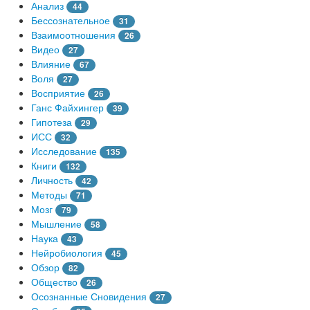
Анализ
44
Бессознательное
31
Взаимоотношения
26
Видео
27
Влияние
67
Воля
27
Восприятие
26
Ганс Файхингер
39
Гипотеза
29
ИСС
32
Исследование
135
Книги
132
Личность
42
Методы
71
Мозг
79
Мышление
58
Наука
43
Нейробиология
45
Обзор
82
Общество
26
Осознанные Сновидения
27