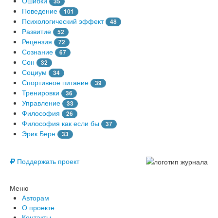
Ошибки
35
Поведение
101
Психологический эффект
48
Развитие
52
Рецензия
72
Сознание
67
Сон
32
Социум
34
Спортивное питание
39
Тренировки
36
Управление
33
Философия
26
Философия как если бы
37
Эрик Берн
33
© Free
Поддержать проект
Меню
Авторам
О проекте
Контакты