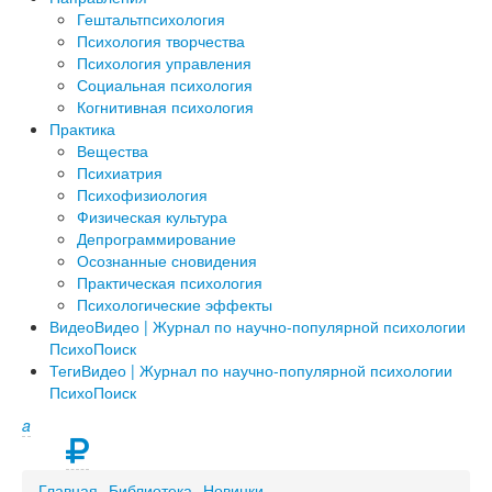
Гештальтпсихология
Психология творчества
Психология управления
Социальная психология
Когнитивная психология
Практика
Вещества
Психиатрия
Психофизиология
Физическая культура
Депрограммирование
Осознанные сновидения
Практическая психология
Психологические эффекты
Видео
Видео | Журнал по научно-популярной психологии
ПсихоПоиск
Теги
Видео | Журнал по научно-популярной психологии
ПсихоПоиск
a
Главная
Библиотека
Новинки