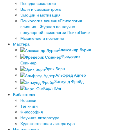
Псевдопсихология
Воля и самоконтроль
Эмоции и мотивация
Психология влияния
Психология
влияния | Журнал по научно-
популярной психологии ПсихоПоиск
Мышление и познание
Мастера
Александр Лурия
Фредерик
Скиннер
Эрик Берн
Альфред Адлер
Зигмунд Фрейд
Карл Юнг
Библиотека
Новинки
Тег книги
Философия
Научная литература
Художественная литература
Направления