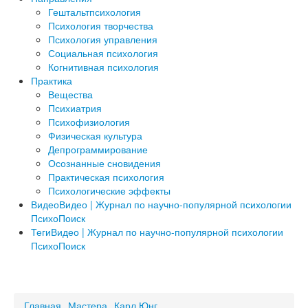
Гештальтпсихология
Психология творчества
Психология управления
Социальная психология
Когнитивная психология
Практика
Вещества
Психиатрия
Психофизиология
Физическая культура
Депрограммирование
Осознанные сновидения
Практическая психология
Психологические эффекты
Видео
Видео | Журнал по научно-популярной психологии
ПсихоПоиск
Теги
Видео | Журнал по научно-популярной психологии
ПсихоПоиск
a
Главная
Мастера
Карл Юнг