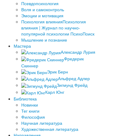
Псевдопсихология
Воля и самоконтроль
Эмоции и мотивация
Психология влияния
Психология
влияния | Журнал по научно-
популярной психологии ПсихоПоиск
Мышление и познание
Мастера
Александр Лурия
Фредерик
Скиннер
Эрик Берн
Альфред Адлер
Зигмунд Фрейд
Карл Юнг
Библиотека
Новинки
Тег книги
Философия
Научная литература
Художественная литература
Направления