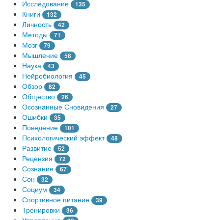
Исследование
135
Книги
132
Личность
42
Методы
71
Мозг
79
Мышление
58
Наука
43
Нейробиология
45
Обзор
82
Общество
26
Осознанные Сновидения
27
Ошибки
35
Поведение
101
Психологический эффект
48
Развитие
52
Рецензия
72
Сознание
67
Сон
32
Социум
34
Спортивное питание
39
Тренировки
36
Управление