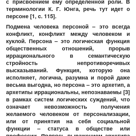
с присвоением ему определенной роли. В
терминологии К. Г. Юнга, речь тут идет о
персоне [1, c. 115].
Подмена человека персоной
– это всегда
конфликт, конфликт между человеком и
куклой. Персона – это логическая функция
общественных отношений, прорыв
иррационального в семантическую
стройность непротиворечивых
высказываний. Функция, которую она
исполняет, логична, разумна и порой даже
весьма выгодна, но персона – это архетип, а
архетипы иррациональны, непознаваемы [3]
в рамках систем логических суждений, что
означает невозможность получения
желаемого человеком от персонализации,
или от принятия на себя социальной
функции – статуса в обществе или
профессии. Являясь выражением архетипа