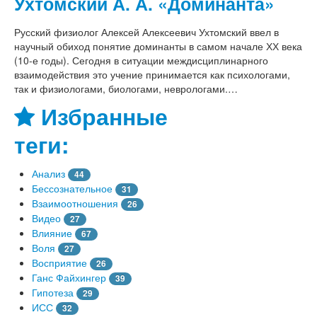
Ухтомский А. А. «Доминанта»
Русский физиолог Алексей Алексеевич Ухтомский ввел в
научный обиход понятие доминанты в самом начале ХХ века
(10-е годы). Сегодня в ситуации междисциплинарного
взаимодействия это учение принимается как психологами,
так и физиологами, биологами, неврологами.…
Избранные
теги:
Анализ
44
Бессознательное
31
Взаимоотношения
26
Видео
27
Влияние
67
Воля
27
Восприятие
26
Ганс Файхингер
39
Гипотеза
29
ИСС
32