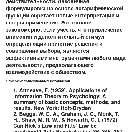
действительности. Лаконичная
формулировка на основе логарифмической
функции обретает новые интерпретации и
сферы применения. Это вполне
закономерно, если учесть, что привлечение
внимания и дополнительный стимул,
определяющий принятие решения и
совершение выбора, являются
эффективными инструментами любого вида
деятельности, предполагающего
взаимодействие с обществом.
Список использованных источников:
1. Attneave, F. (1959). Applications of
Information Theory to Psychology: A
summary of basic concepts, methods, and
results. New York: Holt-Dryden
2. Beggs, W. D. A., Graham, J. C., Monk, T.
H., Shaw, M. R. W., & Howarth, C. I. (1972).
Can Hick’s Law and Fitts’ Law be
combined? Acta Psychologica, 36, 348–357