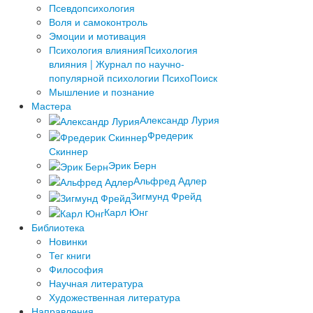
Псевдопсихология
Воля и самоконтроль
Эмоции и мотивация
Психология влияния
Психология
влияния | Журнал по научно-
популярной психологии ПсихоПоиск
Мышление и познание
Мастера
Александр Лурия
Фредерик
Скиннер
Эрик Берн
Альфред Адлер
Зигмунд Фрейд
Карл Юнг
Библиотека
Новинки
Тег книги
Философия
Научная литература
Художественная литература
Направления