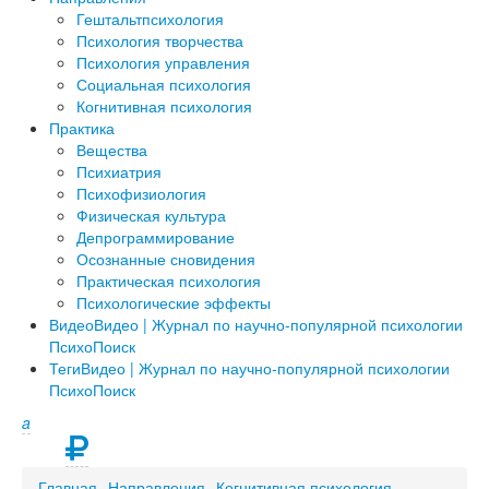
Гештальтпсихология
Психология творчества
Психология управления
Социальная психология
Когнитивная психология
Практика
Вещества
Психиатрия
Психофизиология
Физическая культура
Депрограммирование
Осознанные сновидения
Практическая психология
Психологические эффекты
Видео
Видео | Журнал по научно-популярной психологии
ПсихоПоиск
Теги
Видео | Журнал по научно-популярной психологии
ПсихоПоиск
a
Главная
Направления
Когнитивная психология