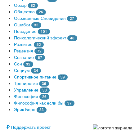
Обзор
82
Общество
26
Осознанные Сновидения
27
Ошибки
35
Поведение
101
Психологический эффект
48
Развитие
52
Рецензия
72
Сознание
67
Сон
32
Социум
34
Спортивное питание
39
Тренировки
36
Управление
33
Философия
26
Философия как если бы
37
Эрик Берн
33
© Free
Поддержать проект