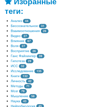
Избранные
теги:
Анализ
44
Бессознательное
31
Взаимоотношения
26
Видео
27
Влияние
67
Воля
27
Восприятие
26
Ганс Файхингер
39
Гипотеза
29
ИСС
32
Исследование
135
Книги
132
Личность
42
Методы
71
Мозг
79
Мышление
58
Наука
43
Нейробиология
45