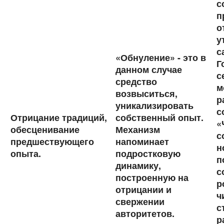
с
п
о
у
с
«Обнуление» - это в
Г
данном случае
с
средство
м
возвыситься,
р
уникализировать
с
Отрицание традиций,
собственный опыт.
«
обесценивание
Механизм
с
предшествующего
напоминает
н
опыта.
подростковую
п
динамику,
с
построенную на
р
отрицании и
ч
свержении
с
авторитетов.
р