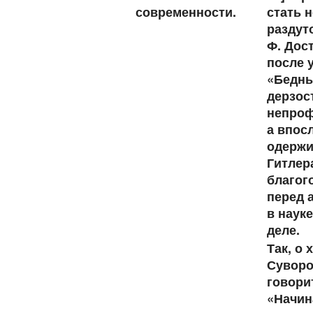
современности.
стать 
раздут
Ф. Дос
после 
«Бедны
дерзос
непроф
а впос
одержи
Гитлер
благог
перед 
в наук
деле.
Так, о 
Суворо
говори
«Начин