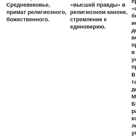
п
Средневековье,
«высшей правды» в
«
примат религиозного,
религиозном каноне,
б
божественного.
стремление к
и
единоверию.
д
в
п
в
у
п
В
т
д
М
Б
р
к
л
у