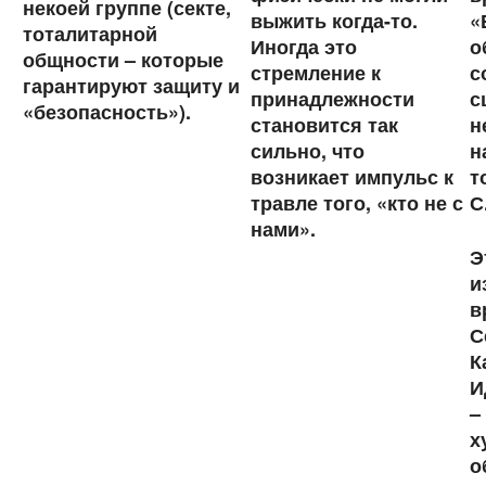
некоей группе (секте,
выжить когда-то.
«
тоталитарной
Иногда это
о
общности – которые
стремление к
с
гарантируют защиту и
принадлежности
с
«безопасность»).
становится так
н
сильно, что
н
возникает импульс к
т
травле того, «кто не с
С
нами».
Э
и
в
С
К
И
–
х
о