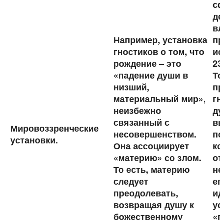
с
д
в
Например, установка
п
гностиков о том, что
и
рождение – это
2
«падение души в
Т
низший,
п
материальный мир»,
г
неизбежно
д
связанный с
в
Мировоззренческие
несовершенством.
п
установки.
Она ассоциирует
к
«материю» со злом.
о
То есть, материю
н
следует
е
преодолевать,
и
возвращая душу к
у
божественному
«