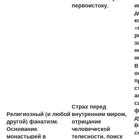
первоистоку.
и
д
к
«
р
з
н
н
В
о
п
с
а
с
Страх перед
ф
Религиозный (и любой
внутренним миром,
д
другой) фанатизм.
отрицание
В
Основание
человеческой
с
монастырей в
телесности, поиск