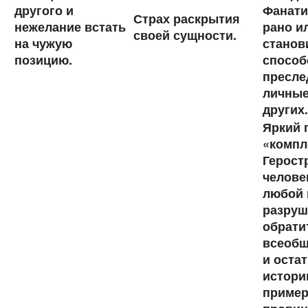
другого и
Фанати
Страх раскрытия
нежелание встать
рано и
своей сущности.
на чужую
станов
позицию.
способ
пресле
личные
других.
Яркий 
«компл
Геростр
челове
любой 
разруш
обрати
всеобщ
и остат
истори
пример