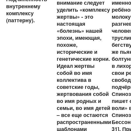
внимание следует
именно
внутреннему
уделить «комплексу
ребёно
комплексу
жертвы» - это
молоку
(паттерну).
настоящая
разгне
«болезнь» нашей
человек
эпохи, имеющая,
трусли
похоже,
бегств
исторические и
же пья
генетические корни.
болтун
Идеал жертвы
в лихо
собой во имя
свои р
коллектива в
свобод
советские годы,
подчёр
жертвования собой
Спиноза
во имя родных и
пишет 
семьи, во имя детей
воли» 
– все еще остаются
Спиноз
распространенными
Бессоно
шаблонами
31]. П