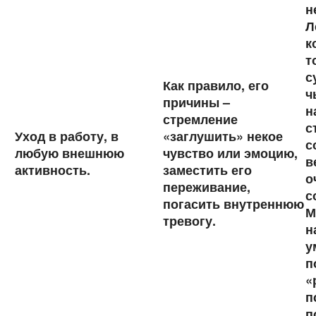
н
Л
к
т
с
Как правило, его
ч
причины –
н
стремление
с
Уход в работу, в
«заглушить» некое
с
любую внешнюю
чувство или эмоцию,
в
активность.
заместить его
о
переживание,
с
погасить внутреннюю
М
тревогу.
н
у
п
«
п
п