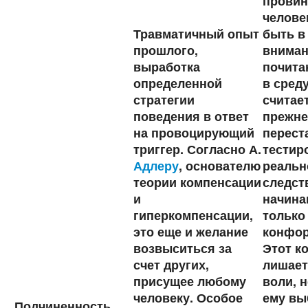
провин
челове
Травматичный опыт
быть в
прошлого,
вниман
выработка
почита
определенной
в сред
стратегии
считает
поведения в ответ
прежне
на провоцирующий
перест
триггер. Согласно А.
тестир
Адлеру
, основателю
реальн
теории компенсации
следств
и
начина
гиперкомпенсации,
только
это еще и желание
конфор
возвыситься за
Этот к
счет других,
лишает
присущее любому
воли, 
человеку. Особое
ему вы
Подчиненность