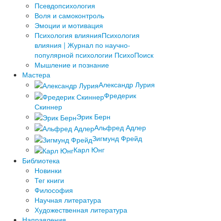
Псевдопсихология
Воля и самоконтроль
Эмоции и мотивация
Психология влияния
Психология
влияния | Журнал по научно-
популярной психологии ПсихоПоиск
Мышление и познание
Мастера
Александр Лурия
Фредерик
Скиннер
Эрик Берн
Альфред Адлер
Зигмунд Фрейд
Карл Юнг
Библиотека
Новинки
Тег книги
Философия
Научная литература
Художественная литература
Направления