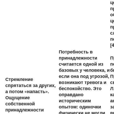
ц
п
о
ц
п
с
п
[
Потребность в
принадлежности
П
считается одной из
п
базовых у человека, и
б
если она под угрозой,
П
Стремление
возникают тревога и
с
спрятаться за других,
беспокойство. Это
Л
а потом «напасть».
оправдано
к
Ощущение
историческим
а
собственной
опытом: одиночки
з
принадлежности
физически не могли
в