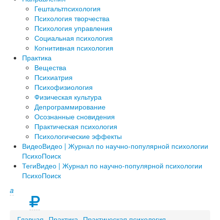
Гештальтпсихология
Психология творчества
Психология управления
Социальная психология
Когнитивная психология
Практика
Вещества
Психиатрия
Психофизиология
Физическая культура
Депрограммирование
Осознанные сновидения
Практическая психология
Психологические эффекты
Видео
Видео | Журнал по научно-популярной психологии
ПсихоПоиск
Теги
Видео | Журнал по научно-популярной психологии
ПсихоПоиск
a
Главная
Практика
Практическая психология