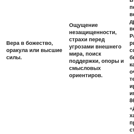
п
в
д
Ощущение
в
незащищенности,
Р
страхи перед
Вера в божество,
р
угрозами внешнего
оракула или высшие
с
мира, поиск
силы.
б
поддержки, опоры и
к
смысловых
о
ориентиров.
т
и
и
8
«
х
п
с