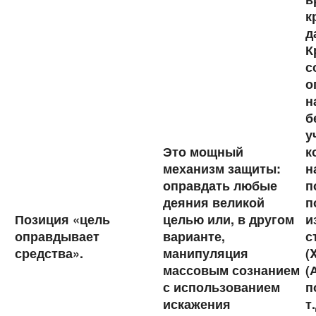
к
д
К
с
о
н
б
у
Это мощный
к
механизм защиты:
н
оправдать любые
п
деяния великой
п
Позиция «цель
целью или, в другом
и
оправдывает
варианте,
с
средства».
манипуляция
(
массовым сознанием
(
с использованием
п
искажения
т