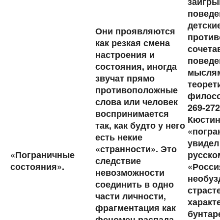
заигры
поведе
детски
Они проявляются
против
как резкая смена
сочета
настроения и
поведе
состояния, иногда
мыслям
звучат прямо
теорет
противоположные
филосо
слова или человек
269-272
воспринимается
Кюстин
так, как будто у него
«погра
есть некие
увидел
«странности». Это
«Пограничные
русско
следствие
состояния».
«Росси
невозможности
необуз
соединить в одно
страст
части личности,
характ
фрагментация как
бунтар
феномен распада