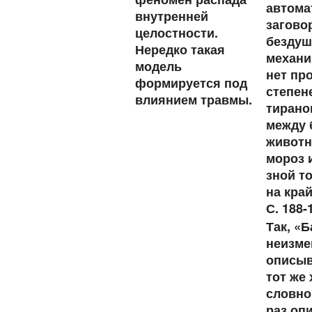
автома
внутренней
загово
целостности.
безду
Нередко такая
механи
модель
нет пр
формируется под
степен
влиянием травмы.
тирано
между 
живот
мороз 
зной т
на кра
С. 188-
Так, «
неизме
описыв
тот же 
словно
раз оп