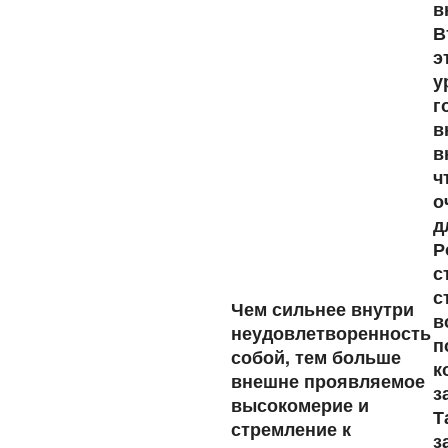
в
В
э
у
г
в
в
ч
о
д
Р
с
с
Чем сильнее внутри
в
неудовлетворенность
п
собой, тем больше
к
внешне проявляемое
з
высокомерие и
Т
стремление к
з