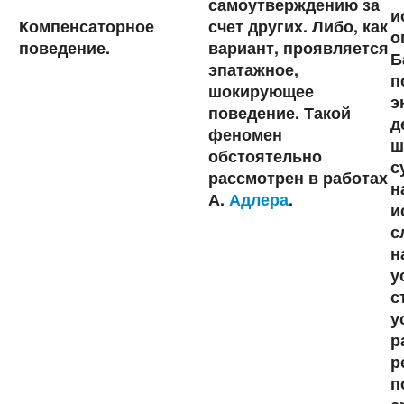
самоутверждению за
и
Компенсаторное
счет других. Либо, как
о
поведение.
вариант, проявляется
Б
эпатажное,
п
шокирующее
э
поведение. Такой
д
феномен
ш
обстоятельно
с
рассмотрен в работах
н
А.
Адлера
.
и
с
н
у
с
у
р
р
п