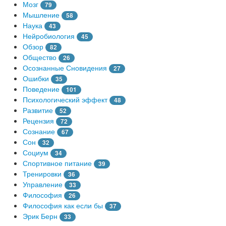
Мозг
79
Мышление
58
Наука
43
Нейробиология
45
Обзор
82
Общество
26
Осознанные Сновидения
27
Ошибки
35
Поведение
101
Психологический эффект
48
Развитие
52
Рецензия
72
Сознание
67
Сон
32
Социум
34
Спортивное питание
39
Тренировки
36
Управление
33
Философия
26
Философия как если бы
37
Эрик Берн
33