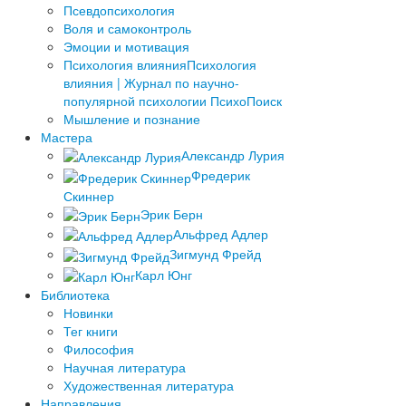
Псевдопсихология
Воля и самоконтроль
Эмоции и мотивация
Психология влияния
Психология
влияния | Журнал по научно-
популярной психологии ПсихоПоиск
Мышление и познание
Мастера
Александр Лурия
Фредерик
Скиннер
Эрик Берн
Альфред Адлер
Зигмунд Фрейд
Карл Юнг
Библиотека
Новинки
Тег книги
Философия
Научная литература
Художественная литература
Направления