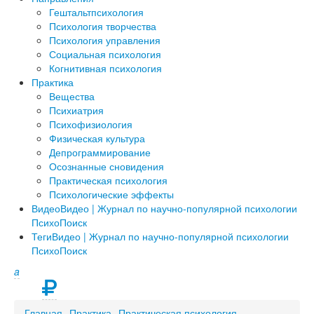
Гештальтпсихология
Психология творчества
Психология управления
Социальная психология
Когнитивная психология
Практика
Вещества
Психиатрия
Психофизиология
Физическая культура
Депрограммирование
Осознанные сновидения
Практическая психология
Психологические эффекты
Видео
Видео | Журнал по научно-популярной психологии
ПсихоПоиск
Теги
Видео | Журнал по научно-популярной психологии
ПсихоПоиск
a
Главная
Практика
Практическая психология