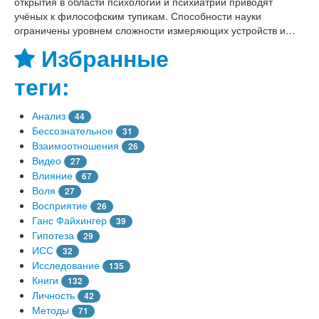
открытия в области психологии и психиатрии приводят
учёных к философским тупикам. Способности науки
ограничены уровнем сложности измеряющих устройств и…
Избранные
теги:
Анализ
44
Бессознательное
31
Взаимоотношения
26
Видео
27
Влияние
67
Воля
27
Восприятие
26
Ганс Файхингер
39
Гипотеза
29
ИСС
32
Исследование
135
Книги
132
Личность
42
Методы
71