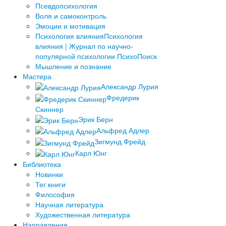
Псевдопсихология
Воля и самоконтроль
Эмоции и мотивация
Психология влияния
Психология
влияния | Журнал по научно-
популярной психологии ПсихоПоиск
Мышление и познание
Мастера
Александр Лурия
Фредерик
Скиннер
Эрик Берн
Альфред Адлер
Зигмунд Фрейд
Карл Юнг
Библиотека
Новинки
Тег книги
Философия
Научная литература
Художественная литература
Направления