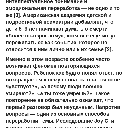
интеллектуальное понимание и
эмоциональная переработка — не одно и то
же [3]. Американская академия детской и
подростковой психиатрии добавляет, что
дети 5–9 лет начинают думать о смерти
«более по-взрослому», хотя всё ещё могут
переживать её как событие, которое не
относится к ним лично или к их семье [2].
Именно в этом возрасте особенно часто
возникает феномен повторяющихся
вопросов. Ребёнок как будто понял ответ, но
возвращается к нему снова: «а она точно не
чувствует?», «а почему люди вообще
умирают?», «а ты тоже умрёшь?». Такое
повторение не обязательно означает, что
первый разговор был неудачным. Напротив,
вопросы — один из основных способов
переработки темы. Исследование Joy С. и
коллег прямо показывает, что дети через