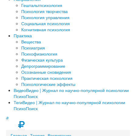
Гештальтпсихология
Психология творчества
Психология управления
Социальная психология
Когнитивная психология
Практика
Вещества
Психиатрия
Психофизиология
Физическая культура
Депрограммирование
Осознанные сновидения
Практическая психология
Психологические эффекты
Видео
Видео | Журнал по научно-популярной психологии
ПсихоПоиск
Теги
Видео | Журнал по научно-популярной психологии
ПсихоПоиск
a
Главная
Теория
Воспитание