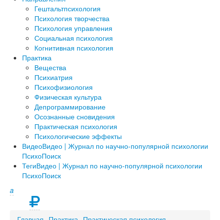
Гештальтпсихология
Психология творчества
Психология управления
Социальная психология
Когнитивная психология
Практика
Вещества
Психиатрия
Психофизиология
Физическая культура
Депрограммирование
Осознанные сновидения
Практическая психология
Психологические эффекты
Видео
Видео | Журнал по научно-популярной психологии
ПсихоПоиск
Теги
Видео | Журнал по научно-популярной психологии
ПсихоПоиск
a
Главная
Практика
Практическая психология