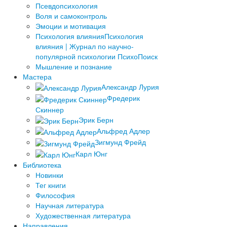
Псевдопсихология
Воля и самоконтроль
Эмоции и мотивация
Психология влияния
Психология
влияния | Журнал по научно-
популярной психологии ПсихоПоиск
Мышление и познание
Мастера
Александр Лурия
Фредерик
Скиннер
Эрик Берн
Альфред Адлер
Зигмунд Фрейд
Карл Юнг
Библиотека
Новинки
Тег книги
Философия
Научная литература
Художественная литература
Направления