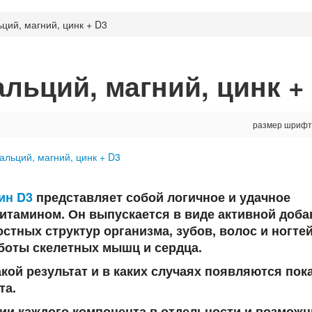
ций, магний, цинк + D3
льций, магний, цинк +
размер шрифт
ин D3
представляет собой логичное и удачное
витамином. Он выпускается в виде активной доба
стных структур организма, зубов, волос и ногтей
боты скелетных мышц и сердца.
акой результат и в каких случаях появляются пок
та.
ии каждого компонента в отдельности и возмож