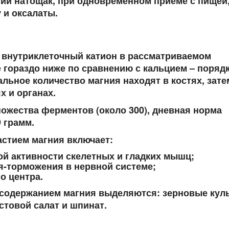
нии натощак, при одновременном приеме с пищей
 и оксалаты.
й внутриклеточный катион в рассматриваемом
 гораздо ниже по сравнению с кальцием – порядк
льное количество магния находят в костях, зате
 и органах.
ожества ферментов (около 300), дневная норма
9 грамм.
астием магния включает:
ой активности скелетных и гладких мышц;
-торможения в нервной системе;
о центра.
содержанием магния выделяются: зерновые кул
стовой салат и шпинат.