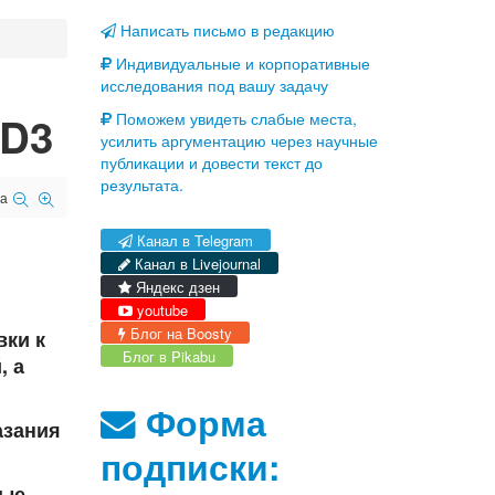
Написать письмо в редакцию
Индивидуальные и корпоративные
исследования под вашу задачу
 D3
Поможем увидеть слабые места,
усилить аргументацию через научные
публикации и довести текст до
результата.
а
Канал в Telegram
Канал в Livejournal
Яндекс дзен
youtube
Блог на Boosty
вки к
Блог в Pikabu
, а
Форма
азания
подписки:
ные