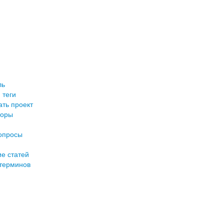
ль
 теги
ть проект
торы
опросы
е статей
терминов