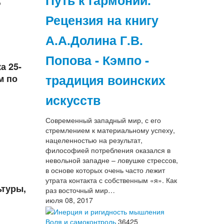
Путь к гармонии.
,
Рецензия на книгу
А.А.Долина Г.В.
Попова - Кэмпо -
а 25-
традиция воинских
м по
искусств
Современный западный мир, с его
стремлением к материальному успеху,
нацеленностью на результат,
философией потребления оказался в
невольной западне – ловушке стрессов,
в основе которых очень часто лежит
утрата контакта с собственным «я». Как
ьтуры,
раз восточный мир…
июля 08, 2017
Воля и самоконтроль
36425