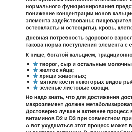
нормального функционирования предста
понижение концентрации ионов кальци
элемента задействованы: пищеваритель
остеокласты и остеоциты), кровь, клетк
Дневная потребность здорового взросл
такова норма поступления элемента с е
К пище, богатой кальцием, традиционно
творог, сыр и остальные молочны
желток яйца;
хрящи животных;
мягкие кости некоторых видов рыб
зеленые листовые овощи.
Но надо знать, что для достижения до
макроэлемент должен метаболизироват
Достоверно лучше и активнее процесс 
витаминов D2 и D3 при совместном при
А вот ухудшаться этот процесс может 