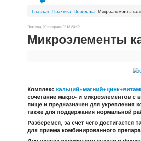
Главная
Практика
Вещества
Микроэлементы каль
Пятница, 02 февраля 2018 23:49
Микроэлементы ка
Комплекс
кальций+магний+цинк+витам
сочетание макро- и микроэлементов с 
пище и предназначен для укрепления ко
также для поддержания нормальной ра
Разберемся, за счет чего достигается т
для приема комбинированного препара
Для начала рассмотрим задачи и функц