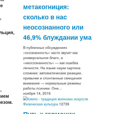
ое
метакогниция:
сколько в нас
,
неосознанного или
льция,
46,9% блуждании ума
В публичных обсуждениях
«осознанность» часто звучит как
универсальное благо, а
«неосознанность» — как ошибка
личности. На языке науки картина
сложнее: автоматические реакции,
привычки и спонтанные смещения
внимания — нормальные режимы
работы психики. Они…
.
ноября 14, 2016
тием
лезом.
Физическая культура
12739