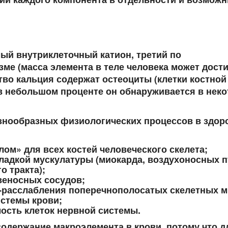
мый внутриклеточный катион, третий по
ме (масса элемента в теле человека может дости
тво кальция содержат остеоциты (клетки костной
 в небольшом проценте он обнаруживается в нек
знообразных физиологических процессов в здор
ом» для всех костей человеческого скелета;
ладкой мускулатуры (миокарда, воздухоносных п
о тракта);
веносных сосудов;
-расслабления поперечнополосатых скелетных 
стемы крови;
ость клеток нервной системы.
одержание макроэлемента в крови, потому что д