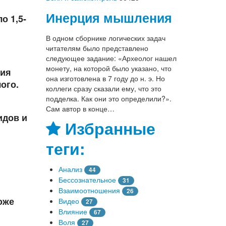
Инерция мышления
о 1,5-
В одном сборнике логических задач
читателям было представлено
следующее задание: «Археолог нашел
монету, на которой было указано, что
ния
она изготовлена в 7 году до н. э. Но
ого.
коллеги сразу сказали ему, что это
подделка. Как они это определили?».
Сам автор в конце…
идов и
Избранные
теги:
Анализ
44
Бессознательное
31
Взаимоотношения
26
оже
Видео
27
Влияние
67
Воля
27