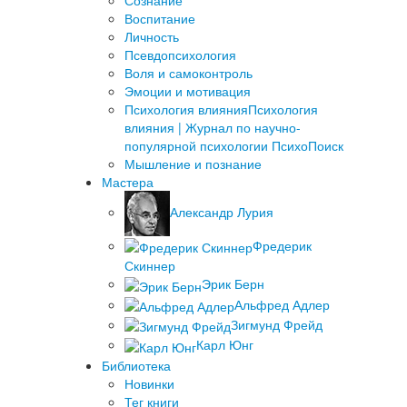
Сознание
Воспитание
Личность
Псевдопсихология
Воля и самоконтроль
Эмоции и мотивация
Психология влияния
Психология
влияния | Журнал по научно-
популярной психологии ПсихоПоиск
Мышление и познание
Мастера
Александр Лурия
Фредерик
Скиннер
Эрик Берн
Альфред Адлер
Зигмунд Фрейд
Карл Юнг
Библиотека
Новинки
Тег книги