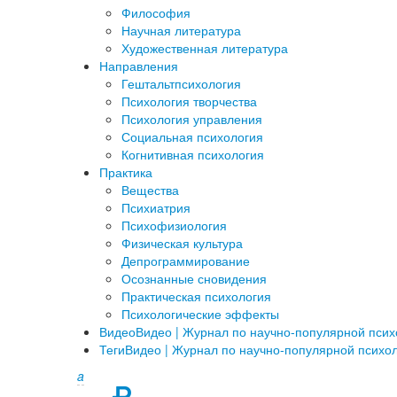
Философия
Научная литература
Художественная литература
Направления
Гештальтпсихология
Психология творчества
Психология управления
Социальная психология
Когнитивная психология
Практика
Вещества
Психиатрия
Психофизиология
Физическая культура
Депрограммирование
Осознанные сновидения
Практическая психология
Психологические эффекты
Видео
Видео | Журнал по научно-популярной пси
Теги
Видео | Журнал по научно-популярной психо
a