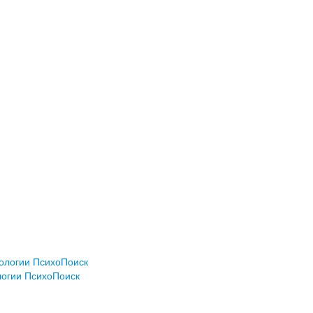
хологии ПсихоПоиск
логии ПсихоПоиск