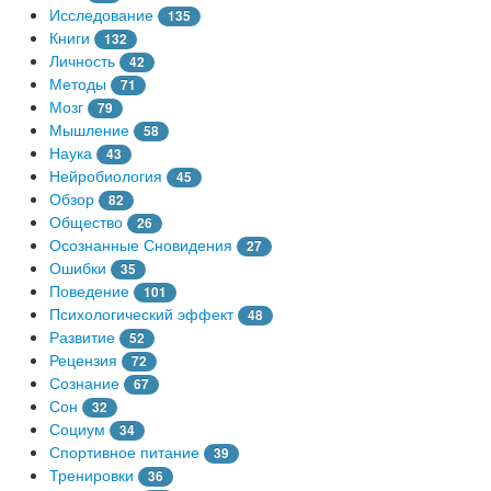
Исследование
135
Книги
132
Личность
42
Методы
71
Мозг
79
Мышление
58
Наука
43
Нейробиология
45
Обзор
82
Общество
26
Осознанные Сновидения
27
Ошибки
35
Поведение
101
Психологический эффект
48
Развитие
52
Рецензия
72
Сознание
67
Сон
32
Социум
34
Спортивное питание
39
Тренировки
36