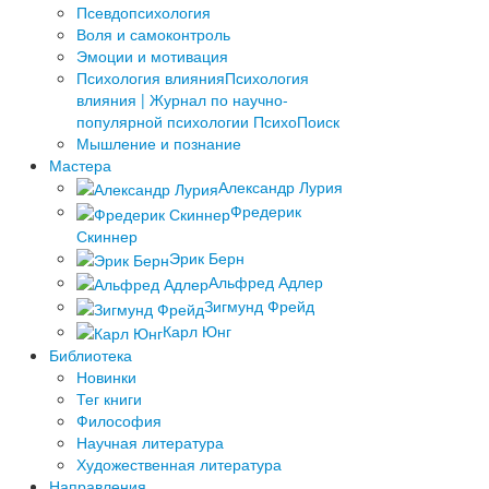
Псевдопсихология
Воля и самоконтроль
Эмоции и мотивация
Психология влияния
Психология
влияния | Журнал по научно-
популярной психологии ПсихоПоиск
Мышление и познание
Мастера
Александр Лурия
Фредерик
Скиннер
Эрик Берн
Альфред Адлер
Зигмунд Фрейд
Карл Юнг
Библиотека
Новинки
Тег книги
Философия
Научная литература
Художественная литература
Направления