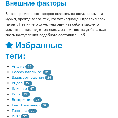
Внешние факторы
Во все времена этот вопрос оказывался актуальным – и
мучил, прежде всего, тех, кто хоть однажды проявил свой
талант. Нет ничего хуже, чем ощутить себя в какой-то
момент на пике вдохновения, а затем тщетно добиваться
вновь наступления подобного состояния – об…
Избранные
теги:
Анализ
44
Бессознательное
31
Взаимоотношения
26
Видео
27
Влияние
67
Воля
27
Восприятие
26
Ганс Файхингер
39
Гипотеза
29
ИСС
32