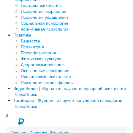
Гештальтпсихология
Психология творчества
Психология управления
Социальная психология
Когнитивная психология
Практика
Вещества
Психиатрия
Психофизиология
Физическая культура
Депрограммирование
Осознанные сновидения
Практическая психология
Психологические эффекты
Видео
Видео | Журнал по научно-популярной психологии
ПсихоПоиск
Теги
Видео | Журнал по научно-популярной психологии
ПсихоПоиск
a
Главная
Практика
Вещества