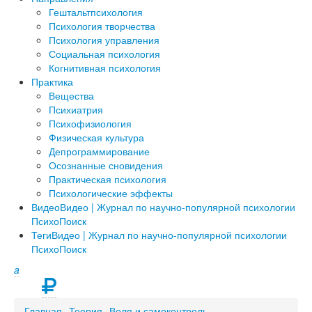
Гештальтпсихология
Психология творчества
Психология управления
Социальная психология
Когнитивная психология
Практика
Вещества
Психиатрия
Психофизиология
Физическая культура
Депрограммирование
Осознанные сновидения
Практическая психология
Психологические эффекты
Видео
Видео | Журнал по научно-популярной психологии
ПсихоПоиск
Теги
Видео | Журнал по научно-популярной психологии
ПсихоПоиск
a
Главная
Теория
Воля и самоконтроль