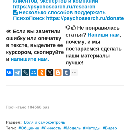
клиентов, экспертов и компаний
https://psychosearch.ru/research
Несколько способов поддержать
ПсихоПоиск https://psychosearch.ru/donate
Не понравилась
Если вы заметили
статья?
Напиши нам
,
ошибку или опечатку
почему, и мы
в тексте, выделите ее
постараемся сделать
курсором, скопируйте
наши материалы
и
напишите нам.
лучше!
Прочитано
104568
раз
Раздел:
Воля и самоконтроль
Теги:
Общение
Личность
Модель
Методы
Видео