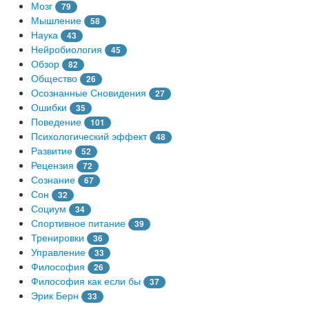
Мозг
79
Мышление
58
Наука
43
Нейробиология
45
Обзор
82
Общество
26
Осознанные Сновидения
27
Ошибки
35
Поведение
101
Психологический эффект
48
Развитие
52
Рецензия
72
Сознание
67
Сон
32
Социум
34
Спортивное питание
39
Тренировки
36
Управление
33
Философия
26
Философия как если бы
37
Эрик Берн
33