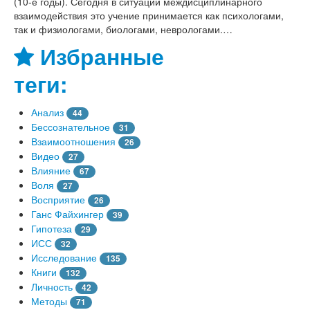
(10-е годы). Сегодня в ситуации междисциплинарного
взаимодействия это учение принимается как психологами,
так и физиологами, биологами, неврологами.…
Избранные
теги:
Анализ
44
Бессознательное
31
Взаимоотношения
26
Видео
27
Влияние
67
Воля
27
Восприятие
26
Ганс Файхингер
39
Гипотеза
29
ИСС
32
Исследование
135
Книги
132
Личность
42
Методы
71