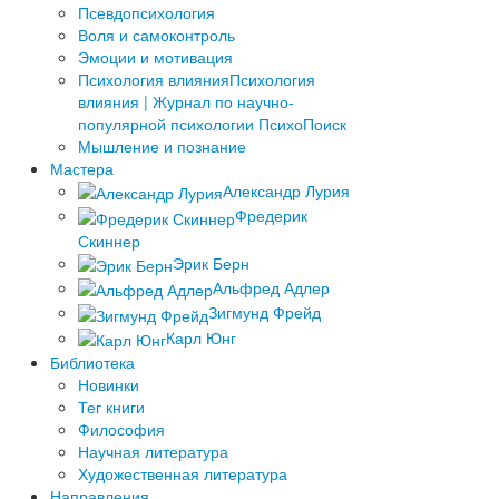
Псевдопсихология
Воля и самоконтроль
Эмоции и мотивация
Психология влияния
Психология
влияния | Журнал по научно-
популярной психологии ПсихоПоиск
Мышление и познание
Мастера
Александр Лурия
Фредерик
Скиннер
Эрик Берн
Альфред Адлер
Зигмунд Фрейд
Карл Юнг
Библиотека
Новинки
Тег книги
Философия
Научная литература
Художественная литература
Направления