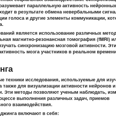
дразумевает параллельную активность нейронных
ходит в результате обмена невербальными сигна
ации голоса и другие элементы коммуникации, ко
а.
ований является использование различных мето
ьная магнитно-резонансная томография (fMRI) и
зучать синхронизацию мозговой активности. Эт
ктивность мозга участников в реальном времени
нга
ые техники исследования, используемые для изу
а также для визуализации активности нейронов и
и. Эти методы позволяют ученым наблюдать, из
роцессе выполнения различных задач, приемов
ьного взаимодействия.
джинга включают в себя: