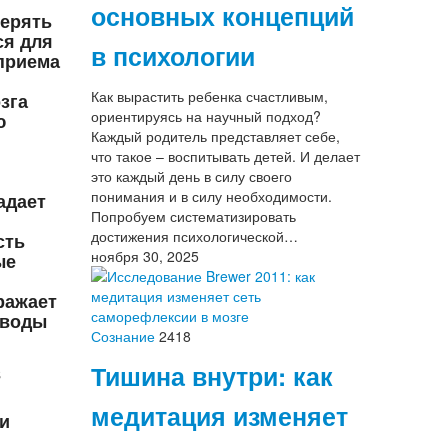
основных концепций
мерять
ся для
в психологии
приема
Как вырастить ребенка счастливым,
зга
ориентируясь на научный подход?
ю
Каждый родитель представляет себе,
что такое – воспитывать детей. И делает
это каждый день в силу своего
понимания и в силу необходимости.
адает
Попробуем систематизировать
достижения психологической…
сть
ноября 30, 2025
ые
ражает
 воды
Сознание
2418
Тишина внутри: как
в
медитация изменяет
 и