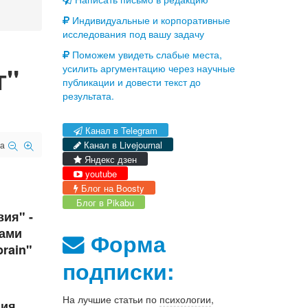
Индивидуальные и корпоративные
исследования под вашу задачу
Поможем увидеть слабые места,
г"
усилить аргументацию через научные
публикации и довести текст до
результата.
Канал в Telegram
Канал в Livejournal
а
Яндекс дзен
youtube
Блог на Boosty
Блог в Pikabu
ия" -
гами
Форма
rain"
подписки:
На лучшие статьи по
психологии
,
ция