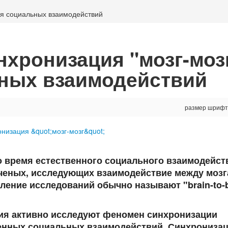
мя социальных взаимодействий
нхронизация "мозг-моз
ьных взаимодействий
размер шрифт
 время естественного социального взаимодейств
ученых, исследующих взаимодействие между моз
ление исследований обычно называют "brain-to-b
ия активно исследуют феномен синхронизации
венных социальных взаимодействий. Синхрониза