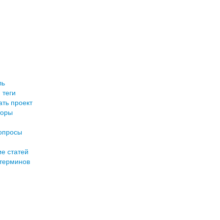
ль
 теги
ть проект
торы
опросы
е статей
терминов