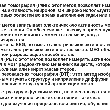
ая томография (fMRI)
: Этот метод позволяет из
т на активность нейронов. Он широко использует
говых областей во время выполнения задач или 
т метод записывает электрическую активность мо
оже головы. Он обеспечивает высокую временну
оляет отслеживать моменты времени, когда
визируются.
хоже на EEG, но вместо электрической активности
емые электрической активностью мозга. MEG обл
нной разрешающей способностью.
я (PET)
: Этот метод позволяет измерять активно
я в мозг радиоактивно меченных веществ, котор
болизма или нейротрансмиттеров.
резонансная томография (DTI)
: Этот метод изоб
еным изучать структуру и направление диффузии
авление о структурной организации мозга.
 структуру и функции мозга, но и используются 
ких и нейрологических состояний, таких как
е для изучения процессов восприятия, обучения