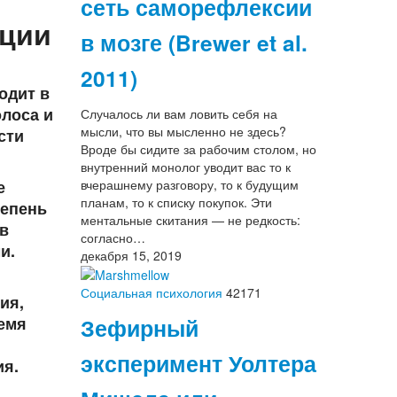
сеть саморефлексии
ации
в мозге (Brewer et al.
2011)
одит в
олоса и
Случалось ли вам ловить себя на
мысли, что вы мысленно не здесь?
сти
Вроде бы сидите за рабочим столом, но
внутренний монолог уводит вас то к
вчерашнему разговору, то к будущим
е
планам, то к списку покупок. Эти
тепень
ментальные скитания — не редкость:
ов
согласно…
и.
декабря 15, 2019
Социальная психология
42171
ия,
ремя
Зефирный
эксперимент Уолтера
ия.