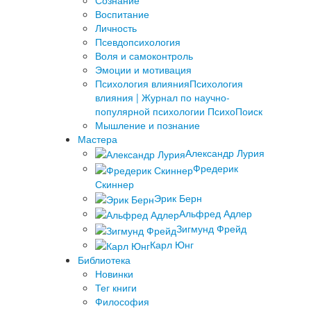
Сознание
Воспитание
Личность
Псевдопсихология
Воля и самоконтроль
Эмоции и мотивация
Психология влияния
Психология
влияния | Журнал по научно-
популярной психологии ПсихоПоиск
Мышление и познание
Мастера
Александр Лурия
Фредерик
Скиннер
Эрик Берн
Альфред Адлер
Зигмунд Фрейд
Карл Юнг
Библиотека
Новинки
Тег книги
Философия