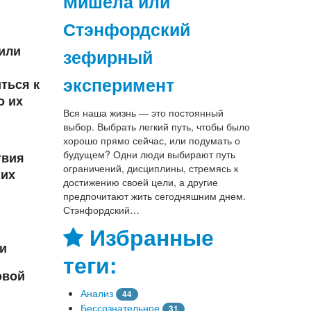
Мишела или
Стэнфордский
 или
зефирный
и
эксперимент
ться к
о их
Вся наша жизнь — это постоянный
выбор. Выбрать легкий путь, чтобы было
хорошо прямо сейчас, или подумать о
будущем? Одни люди выбирают путь
твия
ограничений, дисциплины, стремясь к
 их
достижению своей цели, а другие
предпочитают жить сегодняшним днем.
Стэнфордский…
Избранные
и
теги:
овой
Анализ
44
Бессознательное
31