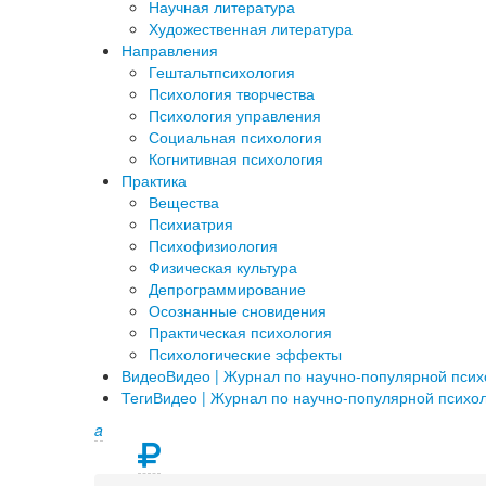
Научная литература
Художественная литература
Направления
Гештальтпсихология
Психология творчества
Психология управления
Социальная психология
Когнитивная психология
Практика
Вещества
Психиатрия
Психофизиология
Физическая культура
Депрограммирование
Осознанные сновидения
Практическая психология
Психологические эффекты
Видео
Видео | Журнал по научно-популярной пси
Теги
Видео | Журнал по научно-популярной психо
a