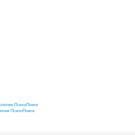
хологии ПсихоПоиск
логии ПсихоПоиск