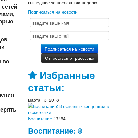
вышедшие за последнюю неделю.
 сетей
Подписаться на новости
лами,
торые
дов
ли
и
 во
Избранные
статьи:
чения
марта 13, 2018
мерять
Воспитание
23264
Воспитание: 8