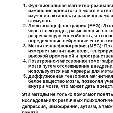
Функциональная магнитно-резонансн
изменения кровотока в мозге в отве
изучения активности различных моз
стимулов.
Электроэнцефалография (EEG)
: Это
через электроды, размещенные на к
разрешающую способность, что позв
определенные нейронные сети акти
Магнитоэнцефалография (MEG)
: По
измеряет магнитные поля, генериру
высокой временной и пространстве
Позитронно-эмиссионная томографи
мозга путем отслеживания внедрени
используются как маркеры для мета
Диффузионная тензорная магнитная 
белое вещество мозга, позволяя уч
внутри мозга, что может дать предст
Эти методы не только помогают понять
исследованиях различных психологичес
депрессия, шизофрения, аутизм, а такж
памяти.